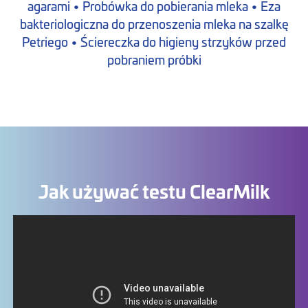
agarami • Probówka do pobierania mleka • Eza
bakteriologiczna do przenoszenia mleka na szalkę
Petriego • Ściereczka do higieny strzyków przed
pobraniem próbki
Jak używać testu ClearMilk