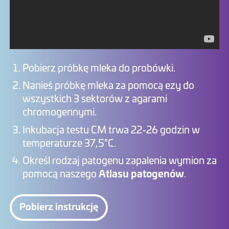
Pobierz próbkę mleka do probówki.
Nanieś próbkę mleka za pomocą ezy do
wszystkich 3 sektorów z agarami
chromogennymi.
Inkubacja testu CM trwa 22-26 godzin w
temperaturze 37,5°C.
Określ rodzaj patogenu zapalenia wymion za
pomocą naszego
Atlasu patogenów
.
Pobierz instrukcję