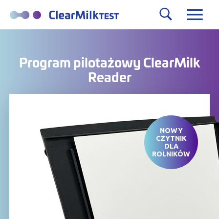
Program pilotażowy ClearMilk
Reader
NOWY
CZYTNIK
DLA
ROLNIKÓW