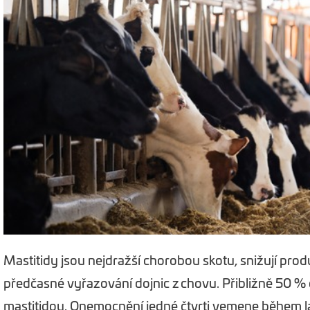
Mastitidy jsou nejdražší chorobou skotu, snižují produ
předčasné vyřazování dojnic z chovu. Přibližně 50 
mastitidou. Onemocnění jedné čtvrti vemene během la