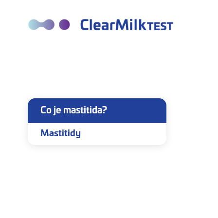
Co je mastitida?
Mastitidy