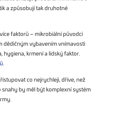
ik a způsobují tak druhotné
více faktorů – mikrobiální původci
ním dědičným vybavením vnímavosti
, hygiena, krmení a lidský faktor.
ů.
istupovat co nejrychleji, dříve, než
to snahy by měl být komplexní systém
army.