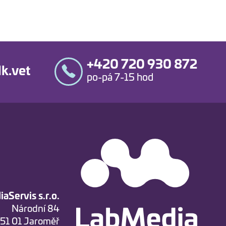
+420 720 930 872
k.vet
po-pá 7-15 hod
aServis s.r.o.
Národní 84
51 01 Jaroměř