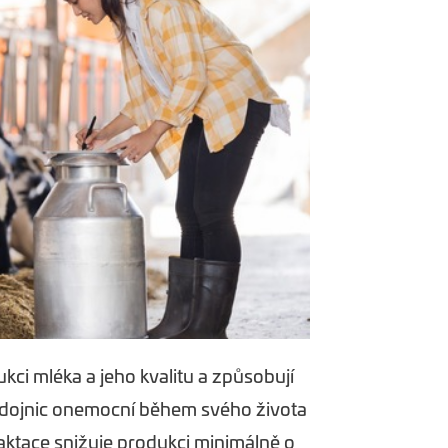
kci mléka a jeho kvalitu a způsobují
% dojnic onemocní během svého života
ktace snižuje produkci minimálně o