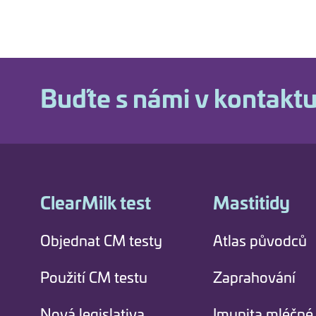
Buďte s námi v kontakt
ClearMilk test
Mastitidy
Objednat CM testy
Atlas původců
Použití CM testu
Zaprahování
Nová legislativa
Imunita mléčné