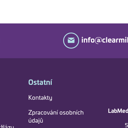
u
info@clearmil
Ostatní
Kontakty
LabMedi
Zpracování osobních
údajů
5
 žlázy