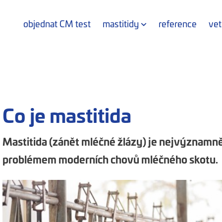
objednat CM test
mastitidy
reference
vet
Co je mastitida
Mastitida (zánět mléčné žlázy) je nejvýznam
problémem moderních chovů mléčného skotu.