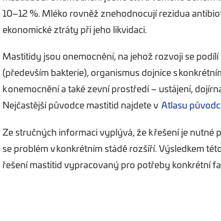
10–12 %. Mléko rovněž znehodnocují rezidua antibiot
ekonomické ztráty při jeho likvidaci.
Mastitidy jsou onemocnění, na jehož rozvoji se podílí 
(především bakterie), organismus dojnice s konkrét
k onemocnění a také zevní prostředí – ustájení, dojírna
Nejčastější původce mastitid najdete v
Atlasu původc
Ze stručných informaci vyplývá, že k řešení je nutné př
se problém v konkrétním stádě rozšíří. Výsledkem té
řešení mastitid vypracovaný pro potřeby konkrétní f