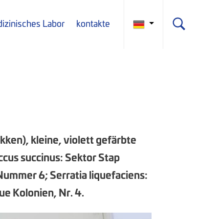
izinisches Labor
kontakte
ken), kleine, violett gefärbte
ccus succinus: Sektor Stap
Nummer 6; Serratia liquefaciens:
ue Kolonien, Nr. 4.