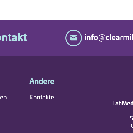
ontakt
info@clearmil
Andere
len
Kontakte
LabMedi
5