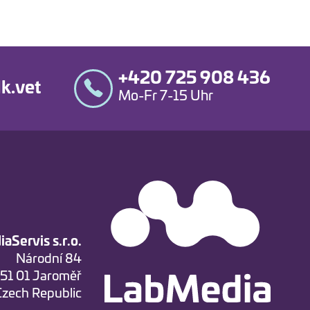
+420 725 908 436
k.vet
Mo-Fr 7-15 Uhr
aServis s.r.o.
Národní 84
51 01 Jaroměř
Czech Republic