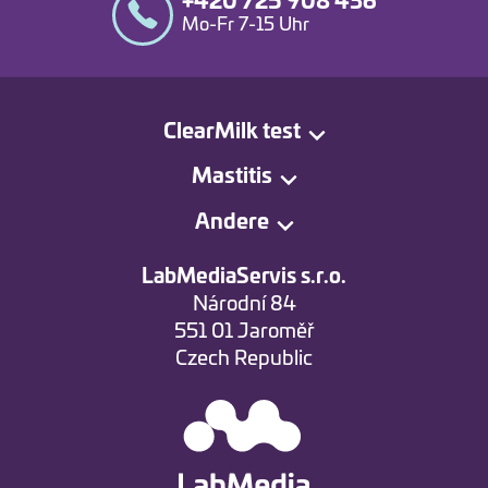
+420 725 908 436
Mo-Fr 7-15 Uhr
ClearMilk test
Mastitis
Andere
LabMediaServis s.r.o.
Národní 84
551 01 Jaroměř
Czech Republic