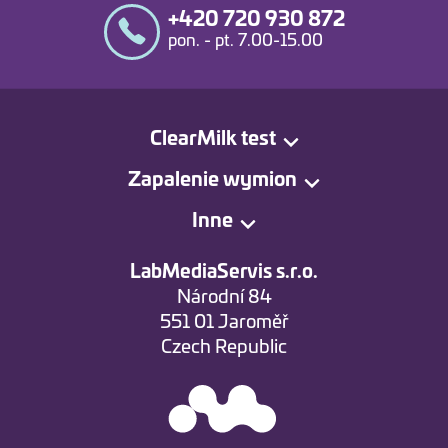
+420 720 930 872
pon. - pt. 7.00-15.00
ClearMilk test
Zapalenie wymion
Inne
LabMediaServis s.r.o.
Národní 84
551 01 Jaroměř
Czech Republic